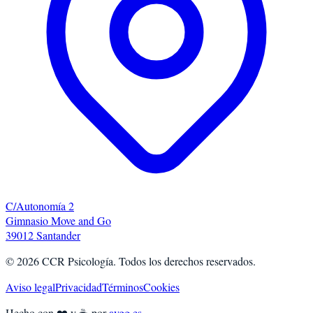
C/Autonomía 2
Gimnasio Move and Go
39012 Santander
©
2026
CCR Psicología. Todos los derechos reservados.
Aviso legal
Privacidad
Términos
Cookies
Hecho con ❤️ y ☕ por
avgg.es