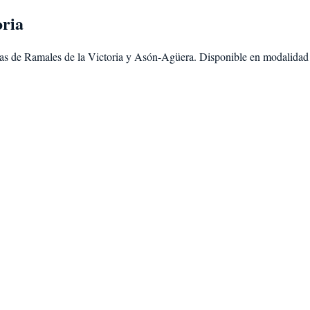
oria
as de
Ramales de la Victoria
y
Asón-Agüera
. Disponible en modalida