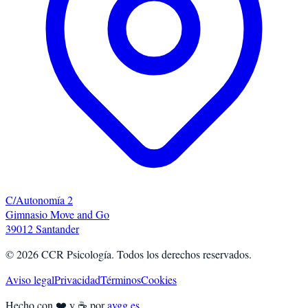
C/Autonomía 2
Gimnasio Move and Go
39012 Santander
©
2026
CCR Psicología. Todos los derechos reservados.
Aviso legal
Privacidad
Términos
Cookies
Hecho con ❤️ y ☕ por
avgg.es