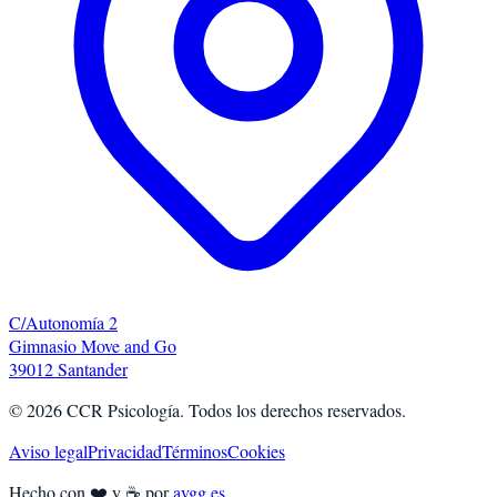
C/Autonomía 2
Gimnasio Move and Go
39012 Santander
©
2026
CCR Psicología. Todos los derechos reservados.
Aviso legal
Privacidad
Términos
Cookies
Hecho con ❤️ y ☕ por
avgg.es