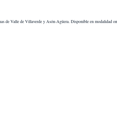
e
nas de
Valle de Villaverde
y
Asón-Agüera
. Disponible en modalidad
on