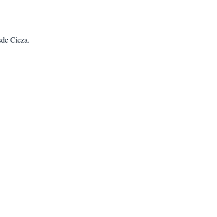
sde Cieza
.