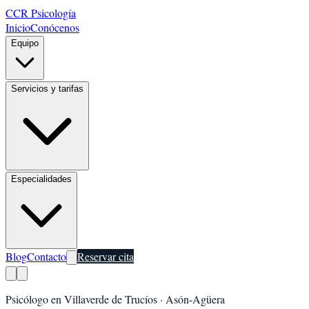
CCR Psicología
Inicio
Conócenos
Equipo
Servicios y tarifas
Especialidades
Blog
Contacto
Reservar cita
Psicólogo en
Villaverde de Trucíos
·
Asón-Agüera