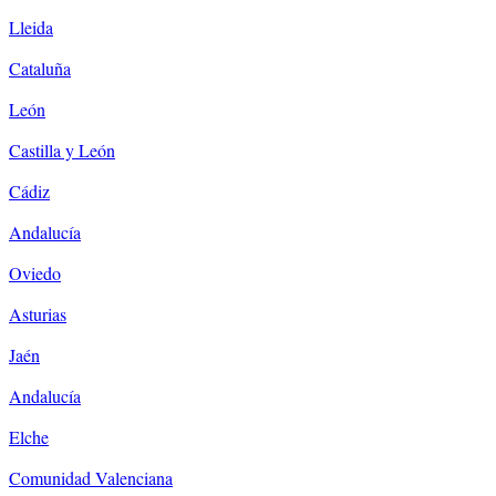
Lleida
Cataluña
León
Castilla y León
Cádiz
Andalucía
Oviedo
Asturias
Jaén
Andalucía
Elche
Comunidad Valenciana