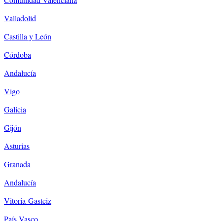
Valladolid
Castilla y León
Córdoba
Andalucía
Vigo
Galicia
Gijón
Asturias
Granada
Andalucía
Vitoria-Gasteiz
País Vasco