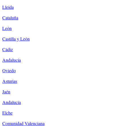
Lleida
Cataluña
León
Castilla y León
Cádiz
Andalucía
Oviedo
Asturias
Jaén
Andalucía
Elche
Comunidad Valenciana